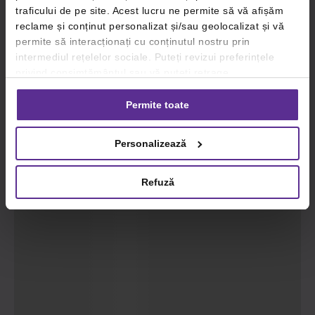
traficului de pe site. Acest lucru ne permite să vă afișăm
reclame și conținut personalizat și/sau geolocalizat și vă
permite să interacționați cu conținutul nostru prin
intermediul rețelelor sociale. Puteți revizui preferințele
privind consimțământul sau vă puteți retrage
consimțământul oricând, făcând click pe linkul către
setările dvs. de cookie-uri.
Permite toate
Pentru mai multe informații, vă rugăm să revizuiți politica
Personalizează
privind utilizarea modulelor cookie.
Detalii
Refuză