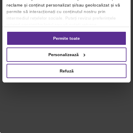
reclame și conținut personalizat și/sau geolocalizat și vă
permite să interacționați cu conținutul nostru prin
intermediul rețelelor sociale. Puteți revizui preferințele
privind consimțământul sau vă puteți retrage
consimțământul oricând, făcând click pe linkul către
setările dvs. de cookie-uri.
Permite toate
Pentru mai multe informații, vă rugăm să revizuiți politica
Personalizează
privind utilizarea modulelor cookie.
Detalii
Refuză