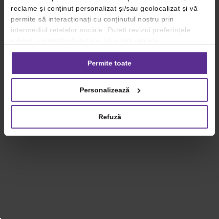
reclame și conținut personalizat și/sau geolocalizat și vă
permite să interacționați cu conținutul nostru prin
intermediul rețelelor sociale. Puteți revizui preferințele
privind consimțământul sau vă puteți retrage
consimțământul oricând, făcând click pe linkul către
setările dvs. de cookie-uri.
Permite toate
Pentru mai multe informații, vă rugăm să revizuiți politica
Personalizează
privind utilizarea modulelor cookie.
Detalii
Refuză