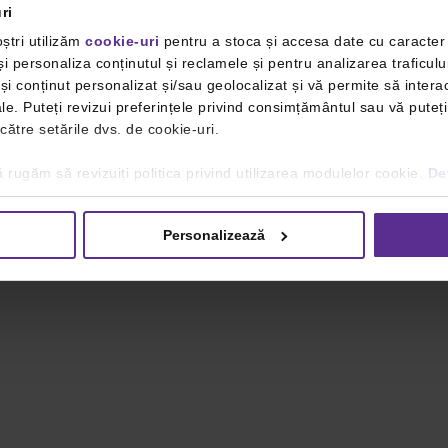
ri
ștri utilizăm
cookie-uri
pentru a stoca și accesa date cu caracte
i personaliza conținutul și reclamele și pentru analizarea traficulu
i conținut personalizat și/sau geolocalizat și vă permite să interac
iale. Puteți revizui preferințele privind consimțământul sau vă pute
 către setările dvs. de cookie-uri.
 rugăm să revizuiți politica privind utilizarea modulelor cookie.
Det
Personalizează