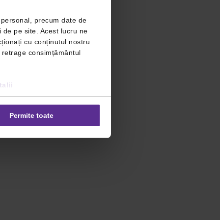
r personal, precum date de
i de pe site. Acest lucru ne
ționați cu conținutul nostru
ți retrage consimțământul
alii
Permite toate