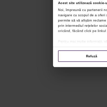
Acest site utilizează cookie-u
Noi, împreună cu partenerii no
navigare cu scopul de a oferi ș
permite să vă afișăm reclame ș
prin intermediul rețelelor soc
oricând, făcând click pe linkul
Pentru mai multe informații, vă
Refuză