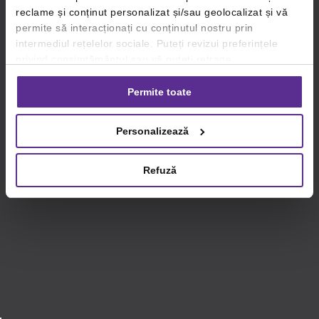
reclame și conținut personalizat și/sau geolocalizat și vă
permite să interacționați cu conținutul nostru prin
intermediul rețelelor sociale. Puteți revizui preferințele
privind consimțământul sau vă puteți retrage
consimțământul oricând, făcând click pe linkul către
setările dvs. de cookie-uri.
Permite toate
Pentru mai multe informații, vă rugăm să revizuiți politica
Personalizează
privind utilizarea modulelor cookie.
Detalii
Refuză