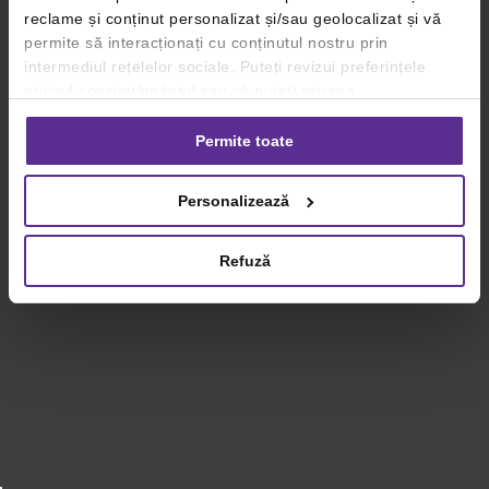
reclame și conținut personalizat și/sau geolocalizat și vă
permite să interacționați cu conținutul nostru prin
intermediul rețelelor sociale. Puteți revizui preferințele
privind consimțământul sau vă puteți retrage
consimțământul oricând, făcând click pe linkul către
setările dvs. de cookie-uri.
Permite toate
Pentru mai multe informații, vă rugăm să revizuiți politica
Personalizează
privind utilizarea modulelor cookie.
Detalii
Refuză