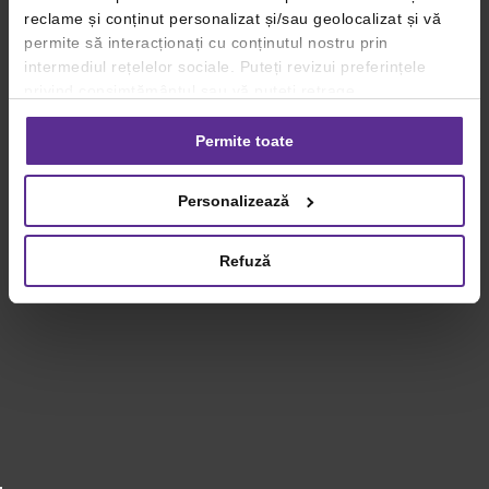
reclame și conținut personalizat și/sau geolocalizat și vă
permite să interacționați cu conținutul nostru prin
intermediul rețelelor sociale. Puteți revizui preferințele
privind consimțământul sau vă puteți retrage
consimțământul oricând, făcând click pe linkul către
setările dvs. de cookie-uri.
Permite toate
Pentru mai multe informații, vă rugăm să revizuiți politica
Personalizează
privind utilizarea modulelor cookie.
Detalii
Refuză