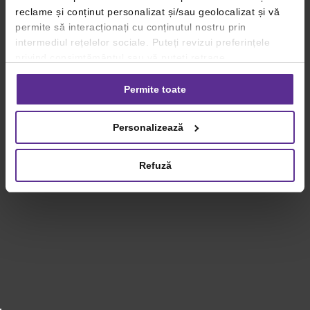
reclame și conținut personalizat și/sau geolocalizat și vă
permite să interacționați cu conținutul nostru prin
intermediul rețelelor sociale. Puteți revizui preferințele
privind consimțământul sau vă puteți retrage
consimțământul oricând, făcând click pe linkul către
setările dvs. de cookie-uri.
Permite toate
Pentru mai multe informații, vă rugăm să revizuiți politica
Personalizează
privind utilizarea modulelor cookie.
Detalii
Refuză