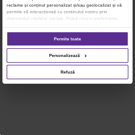
reclame și conținut personalizat și/sau geolocalizat și vă
permite să interacționați cu conținutul nostru prin
intermediul rețelelor sociale. Puteți revizui preferințele
privind consimțământul sau vă puteți retrage
consimțământul oricând, făcând click pe linkul către
setările dvs. de cookie-uri.
Permite toate
Pentru mai multe informații, vă rugăm să revizuiți politica
Personalizează
privind utilizarea modulelor cookie.
Detalii
Refuză