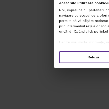
Acest site utilizează cookie-u
Noi, împreună cu partenerii no
navigare cu scopul de a oferi ș
permite să vă afișăm reclame ș
prin intermediul rețelelor soc
oricând, făcând click pe linkul
Pentru mai multe informații, vă
Refuză