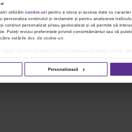
ri
ștri utilizăm
cookie-uri
pentru a stoca și accesa date cu caracte
i personaliza conținutul și reclamele și pentru analizarea traficulu
i conținut personalizat și/sau geolocalizat și vă permite să interac
iale. Puteți revizui preferințele privind consimțământul sau vă pute
 către setările dvs. de cookie-uri.
 rugăm să revizuiți politica privind utilizarea modulelor cookie.
Det
Personalizează