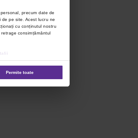
r personal, precum date de
i de pe site. Acest lucru ne
ționați cu conținutul nostru
ți retrage consimțământul
alii
Permite toate