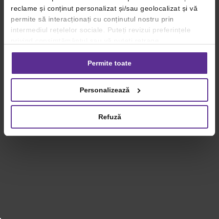
reclame și conținut personalizat și/sau geolocalizat și vă
permite să interacționați cu conținutul nostru prin
intermediul rețelelor sociale. Puteți revizui preferințele
privind consimțământul sau vă puteți retrage
consimțământul oricând, făcând click pe linkul către
setările dvs. de cookie-uri.
Permite toate
Pentru mai multe informații, vă rugăm să revizuiți politica
Personalizează
privind utilizarea modulelor cookie.
Detalii
Refuză