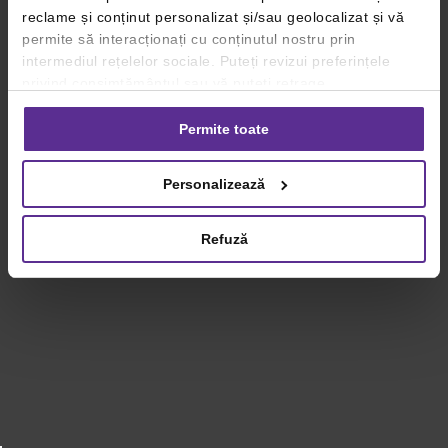
reclame și conținut personalizat și/sau geolocalizat și vă
permite să interacționați cu conținutul nostru prin
intermediul rețelelor sociale. Puteți revizui preferințele
privind consimțământul sau vă puteți retrage
consimțământul oricând, făcând click pe linkul către
setările dvs. de cookie-uri.
Permite toate
Pentru mai multe informații, vă rugăm să revizuiți politica
Personalizează
privind utilizarea modulelor cookie.
Detalii
Refuză