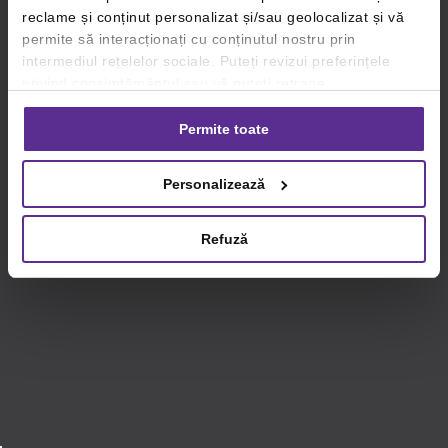
reclame și conținut personalizat și/sau geolocalizat și vă
permite să interacționați cu conținutul nostru prin
intermediul rețelelor sociale. Puteți revizui preferințele
privind consimțământul sau vă puteți retrage
consimțământul oricând, făcând click pe linkul către
setările dvs. de cookie-uri.
Permite toate
Pentru mai multe informații, vă rugăm să revizuiți politica
Personalizează
privind utilizarea modulelor cookie.
Detalii
Refuză