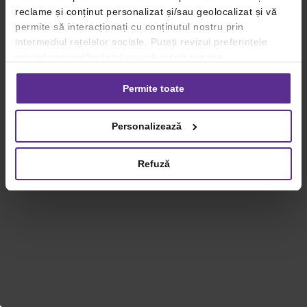
reclame și conținut personalizat și/sau geolocalizat și vă
permite să interacționați cu conținutul nostru prin
intermediul rețelelor sociale. Puteți revizui preferințele
privind consimțământul sau vă puteți retrage
consimțământul oricând, făcând click pe linkul către
setările dvs. de cookie-uri.
Permite toate
Pentru mai multe informații, vă rugăm să revizuiți politica
Personalizează
privind utilizarea modulelor cookie.
Detalii
Refuză