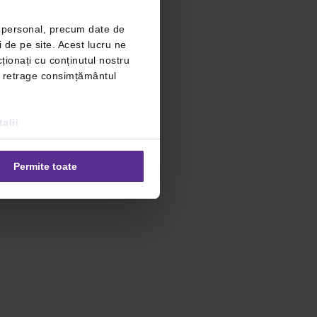
r personal, precum date de
i de pe site. Acest lucru ne
ționați cu conținutul nostru
ți retrage consimțământul
alii
Permite toate