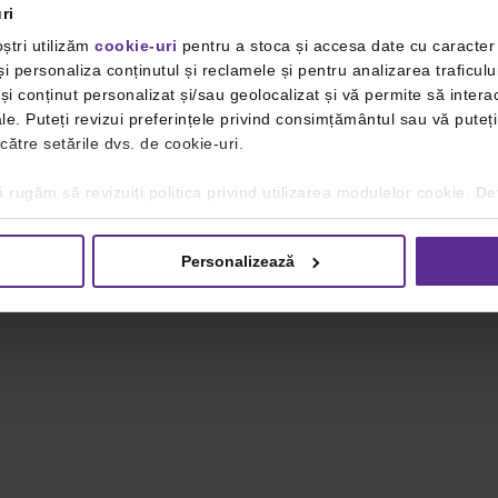
ri
ștri utilizăm
cookie-uri
pentru a stoca și accesa date cu caracte
i personaliza conținutul și reclamele și pentru analizarea traficulu
i conținut personalizat și/sau geolocalizat și vă permite să interac
iale. Puteți revizui preferințele privind consimțământul sau vă pute
 către setările dvs. de cookie-uri.
 rugăm să revizuiți politica privind utilizarea modulelor cookie.
Det
Personalizează