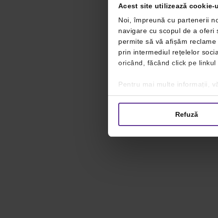
Acest site utilizează cookie-u
Noi, împreună cu partenerii no
navigare cu scopul de a oferi ș
permite să vă afișăm reclame ș
prin intermediul rețelelor soc
oricând, făcând click pe linkul
Pentru mai multe informații, vă
Refuză