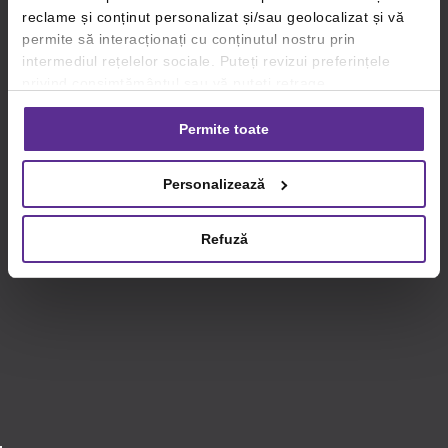
reclame și conținut personalizat și/sau geolocalizat și vă
permite să interacționați cu conținutul nostru prin
intermediul rețelelor sociale. Puteți revizui preferințele
privind consimțământul sau vă puteți retrage
consimțământul oricând, făcând click pe linkul către
setările dvs. de cookie-uri.
Permite toate
Pentru mai multe informații, vă rugăm să revizuiți politica
Personalizează
privind utilizarea modulelor cookie.
Detalii
Refuză