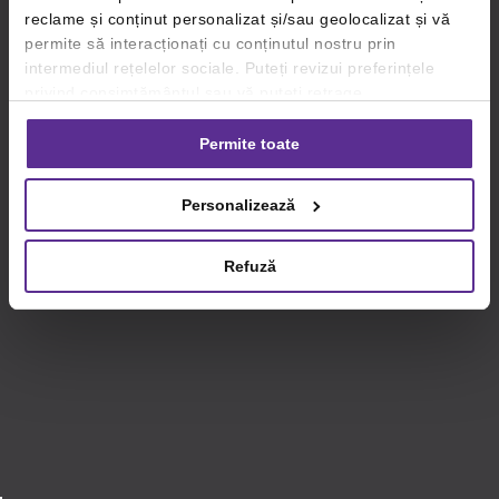
reclame și conținut personalizat și/sau geolocalizat și vă
permite să interacționați cu conținutul nostru prin
intermediul rețelelor sociale. Puteți revizui preferințele
privind consimțământul sau vă puteți retrage
consimțământul oricând, făcând click pe linkul către
setările dvs. de cookie-uri.
Permite toate
Pentru mai multe informații, vă rugăm să revizuiți politica
Personalizează
privind utilizarea modulelor cookie.
Detalii
Refuză