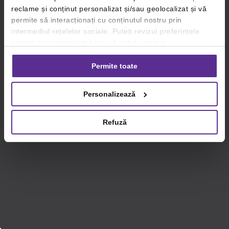
reclame și conținut personalizat și/sau geolocalizat și vă
permite să interacționați cu conținutul nostru prin
intermediul rețelelor sociale. Puteți revizui preferințele
privind consimțământul sau vă puteți retrage
consimțământul oricând, făcând click pe linkul către
setările dvs. de cookie-uri.
Permite toate
Pentru mai multe informații, vă rugăm să revizuiți politica
Personalizează
privind utilizarea modulelor cookie.
Detalii
Refuză