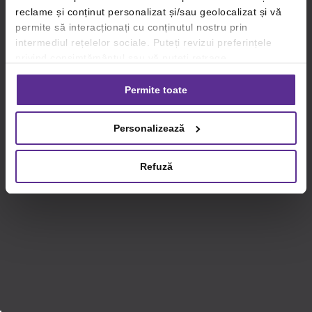
reclame și conținut personalizat și/sau geolocalizat și vă
permite să interacționați cu conținutul nostru prin
intermediul rețelelor sociale. Puteți revizui preferințele
privind consimțământul sau vă puteți retrage
consimțământul oricând, făcând click pe linkul către
setările dvs. de cookie-uri.
Permite toate
Pentru mai multe informații, vă rugăm să revizuiți politica
Personalizează
privind utilizarea modulelor cookie.
Detalii
Refuză