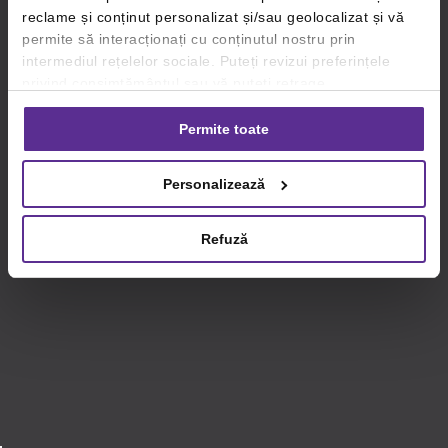
reclame și conținut personalizat și/sau geolocalizat și vă
permite să interacționați cu conținutul nostru prin
intermediul rețelelor sociale. Puteți revizui preferințele
privind consimțământul sau vă puteți retrage
consimțământul oricând, făcând click pe linkul către
setările dvs. de cookie-uri.
Permite toate
Pentru mai multe informații, vă rugăm să revizuiți politica
Personalizează
privind utilizarea modulelor cookie.
Detalii
Refuză