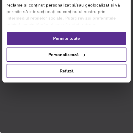
reclame și conținut personalizat și/sau geolocalizat și vă
permite să interacționați cu conținutul nostru prin
intermediul rețelelor sociale. Puteți revizui preferințele
privind consimțământul sau vă puteți retrage
consimțământul oricând, făcând click pe linkul către
setările dvs. de cookie-uri.
Permite toate
Pentru mai multe informații, vă rugăm să revizuiți politica
Personalizează
privind utilizarea modulelor cookie.
Detalii
Refuză