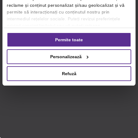
reclame și conținut personalizat și/sau geolocalizat și vă
permite să interacționați cu conținutul nostru prin
intermediul rețelelor sociale. Puteți revizui preferințele
privind consimțământul sau vă puteți retrage
consimțământul oricând, făcând click pe linkul către
setările dvs. de cookie-uri.
Permite toate
Pentru mai multe informații, vă rugăm să revizuiți politica
Personalizează
privind utilizarea modulelor cookie.
Detalii
Refuză