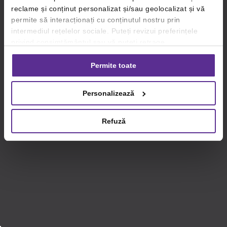
reclame și conținut personalizat și/sau geolocalizat și vă
permite să interacționați cu conținutul nostru prin
intermediul rețelelor sociale. Puteți revizui preferințele
privind consimțământul sau vă puteți retrage
consimțământul oricând, făcând click pe linkul către
setările dvs. de cookie-uri.
Permite toate
Pentru mai multe informații, vă rugăm să revizuiți politica
Personalizează
privind utilizarea modulelor cookie.
Detalii
Refuză