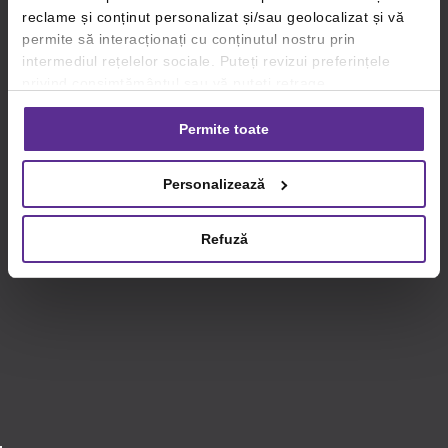
reclame și conținut personalizat și/sau geolocalizat și vă
permite să interacționați cu conținutul nostru prin
intermediul rețelelor sociale. Puteți revizui preferințele
privind consimțământul sau vă puteți retrage
consimțământul oricând, făcând click pe linkul către
setările dvs. de cookie-uri.
Permite toate
Pentru mai multe informații, vă rugăm să revizuiți politica
Personalizează
privind utilizarea modulelor cookie.
Detalii
Refuză