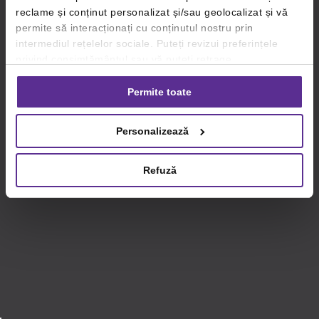
reclame și conținut personalizat și/sau geolocalizat și vă
permite să interacționați cu conținutul nostru prin
intermediul rețelelor sociale. Puteți revizui preferințele
privind consimțământul sau vă puteți retrage
consimțământul oricând, făcând click pe linkul către
setările dvs. de cookie-uri.
Permite toate
Pentru mai multe informații, vă rugăm să revizuiți politica
Personalizează
privind utilizarea modulelor cookie.
Detalii
Refuză