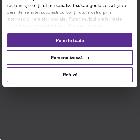
reclame și conținut personalizat și/sau geolocalizat și vă
permite să interacționați cu conținutul nostru prin
intermediul rețelelor sociale. Puteți revizui preferințele
privind consimțământul sau vă puteți retrage
consimțământul oricând, făcând click pe linkul către
setările dvs. de cookie-uri.
Permite toate
Pentru mai multe informații, vă rugăm să revizuiți politica
Personalizează
privind utilizarea modulelor cookie.
Detalii
Refuză