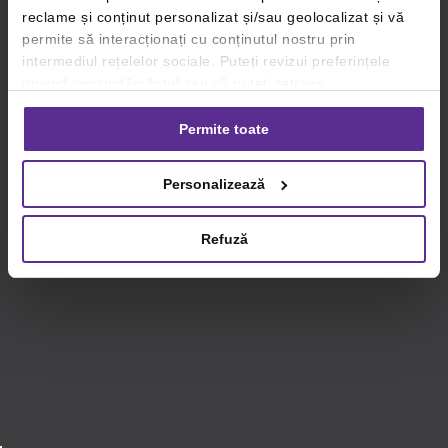
reclame și conținut personalizat și/sau geolocalizat și vă
permite să interacționați cu conținutul nostru prin
intermediul rețelelor sociale. Puteți revizui preferințele
privind consimțământul sau vă puteți retrage
consimțământul oricând, făcând click pe linkul către
setările dvs. de cookie-uri.
Permite toate
Pentru mai multe informații, vă rugăm să revizuiți politica
Personalizează
privind utilizarea modulelor cookie.
Detalii
Refuză