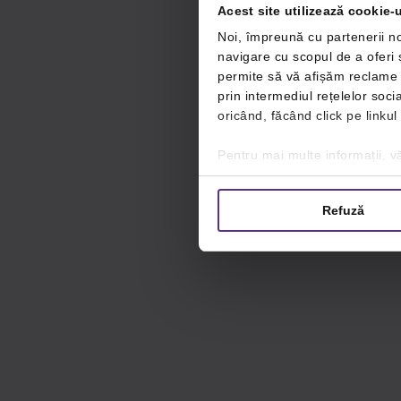
Acest site utilizează cookie-u
Noi, împreună cu partenerii no
navigare cu scopul de a oferi ș
permite să vă afișăm reclame ș
prin intermediul rețelelor soc
oricând, făcând click pe linkul
Pentru mai multe informații, vă
Refuză