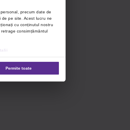
r personal, precum date de
i de pe site. Acest lucru ne
ționați cu conținutul nostru
ți retrage consimțământul
alii
Permite toate