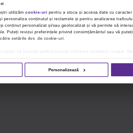
ri
ștri utilizăm
cookie-uri
pentru a stoca și accesa date cu caracte
i personaliza conținutul și reclamele și pentru analizarea traficulu
i conținut personalizat și/sau geolocalizat și vă permite să interac
iale. Puteți revizui preferințele privind consimțământul sau vă pute
 către setările dvs. de cookie-uri.
 rugăm să revizuiți politica privind utilizarea modulelor cookie.
Det
Personalizează