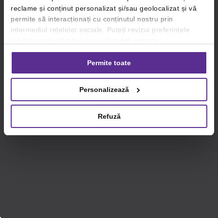
reclame și conținut personalizat și/sau geolocalizat și vă
permite să interacționați cu conținutul nostru prin
intermediul rețelelor sociale. Puteți revizui preferințele
privind consimțământul sau vă puteți retrage
consimțământul oricând, făcând click pe linkul către
setările dvs. de cookie-uri.
Permite toate
Pentru mai multe informații, vă rugăm să revizuiți politica
Personalizează
privind utilizarea modulelor cookie.
Detalii
Refuză