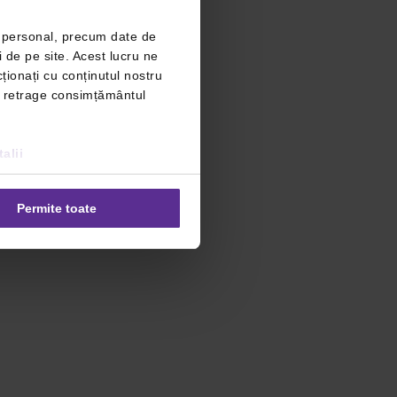
r personal, precum date de
i de pe site. Acest lucru ne
ționați cu conținutul nostru
ți retrage consimțământul
alii
Permite toate