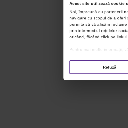
Acest site utilizează cookie-u
Noi, împreună cu partenerii no
navigare cu scopul de a oferi ș
permite să vă afișăm reclame ș
prin intermediul rețelelor soc
oricând, făcând click pe linkul
Pentru mai multe informații, vă
Refuză