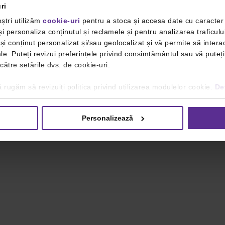
ri
ștri utilizăm
cookie-uri
pentru a stoca și accesa date cu caracte
i personaliza conținutul și reclamele și pentru analizarea traficulu
i conținut personalizat și/sau geolocalizat și vă permite să interac
iale. Puteți revizui preferințele privind consimțământul sau vă pute
 către setările dvs. de cookie-uri.
 rugăm să revizuiți politica privind utilizarea modulelor cookie.
Det
Personalizează