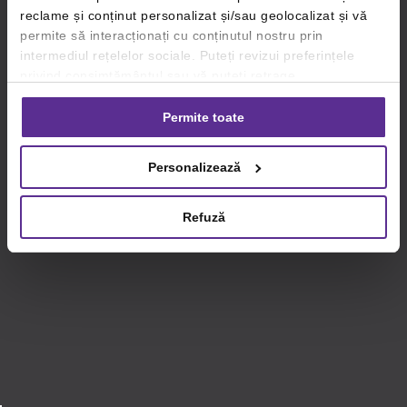
reclame și conținut personalizat și/sau geolocalizat și vă
permite să interacționați cu conținutul nostru prin
intermediul rețelelor sociale. Puteți revizui preferințele
privind consimțământul sau vă puteți retrage
consimțământul oricând, făcând click pe linkul către
setările dvs. de cookie-uri.
Permite toate
Pentru mai multe informații, vă rugăm să revizuiți politica
Personalizează
privind utilizarea modulelor cookie.
Detalii
Refuză