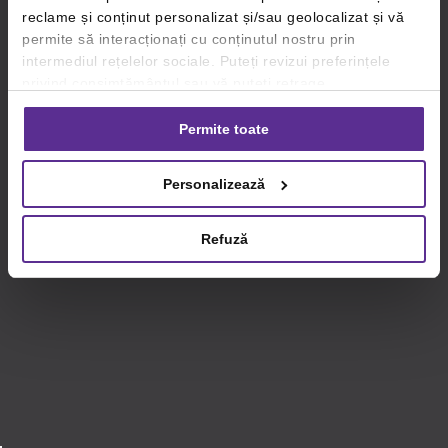
reclame și conținut personalizat și/sau geolocalizat și vă
permite să interacționați cu conținutul nostru prin
intermediul rețelelor sociale. Puteți revizui preferințele
privind consimțământul sau vă puteți retrage
consimțământul oricând, făcând click pe linkul către
setările dvs. de cookie-uri.
Permite toate
Pentru mai multe informații, vă rugăm să revizuiți politica
Personalizează
privind utilizarea modulelor cookie.
Detalii
Refuză