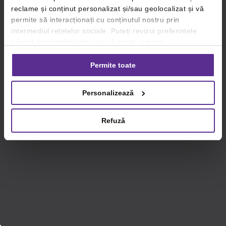
reclame și conținut personalizat și/sau geolocalizat și vă
permite să interacționați cu conținutul nostru prin
intermediul rețelelor sociale. Puteți revizui preferințele
privind consimțământul sau vă puteți retrage
consimțământul oricând, făcând click pe linkul către
setările dvs. de cookie-uri.
Permite toate
Pentru mai multe informații, vă rugăm să revizuiți politica
Personalizează
privind utilizarea modulelor cookie.
Detalii
Refuză