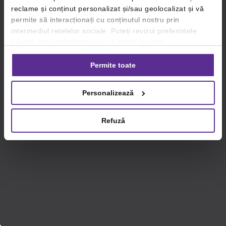
reclame și conținut personalizat și/sau geolocalizat și vă
permite să interacționați cu conținutul nostru prin
intermediul rețelelor sociale. Puteți revizui preferințele
privind consimțământul sau vă puteți retrage
consimțământul oricând, făcând click pe linkul către
setările dvs. de cookie-uri.
Permite toate
Pentru mai multe informații, vă rugăm să revizuiți politica
Personalizează
privind utilizarea modulelor cookie.
Detalii
Refuză