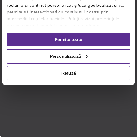
reclame și conținut personalizat și/sau geolocalizat și vă
permite să interacționați cu conținutul nostru prin
intermediul rețelelor sociale. Puteți revizui preferințele
privind consimțământul sau vă puteți retrage
consimțământul oricând, făcând click pe linkul către
setările dvs. de cookie-uri.
Permite toate
Pentru mai multe informații, vă rugăm să revizuiți politica
Personalizează
privind utilizarea modulelor cookie.
Detalii
Refuză