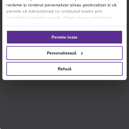
reclame și conținut personalizat și/sau geolocalizat și vă
permite să interacționați cu conținutul nostru prin
intermediul rețelelor sociale. Puteți revizui preferințele
privind consimțământul sau vă puteți retrage
consimțământul oricând, făcând click pe linkul către
setările dvs. de cookie-uri.
Permite toate
Pentru mai multe informații, vă rugăm să revizuiți politica
Personalizează
privind utilizarea modulelor cookie.
Detalii
Refuză