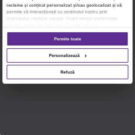
reclame și conținut personalizat și/sau geolocalizat și vă
permite să interacționați cu conținutul nostru prin
intermediul rețelelor sociale. Puteți revizui preferințele
privind consimțământul sau vă puteți retrage
consimțământul oricând, făcând click pe linkul către
setările dvs. de cookie-uri.
Permite toate
Pentru mai multe informații, vă rugăm să revizuiți politica
Personalizează
privind utilizarea modulelor cookie.
Detalii
Refuză