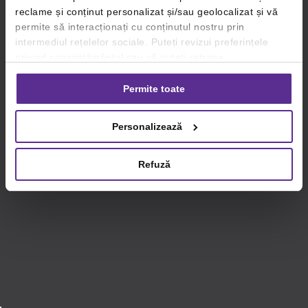
reclame și conținut personalizat și/sau geolocalizat și vă
permite să interacționați cu conținutul nostru prin
intermediul rețelelor sociale. Puteți revizui preferințele
privind consimțământul sau vă puteți retrage
consimțământul oricând, făcând click pe linkul către
setările dvs. de cookie-uri.
Permite toate
Pentru mai multe informații, vă rugăm să revizuiți politica
Personalizează
privind utilizarea modulelor cookie.
Detalii
Refuză