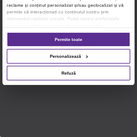
reclame și conținut personalizat și/sau geolocalizat și vă
permite să interacționați cu conținutul nostru prin
intermediul rețelelor sociale. Puteți revizui preferințele
privind consimțământul sau vă puteți retrage
consimțământul oricând, făcând click pe linkul către
setările dvs. de cookie-uri.
Permite toate
Pentru mai multe informații, vă rugăm să revizuiți politica
Personalizează
privind utilizarea modulelor cookie.
Detalii
Refuză