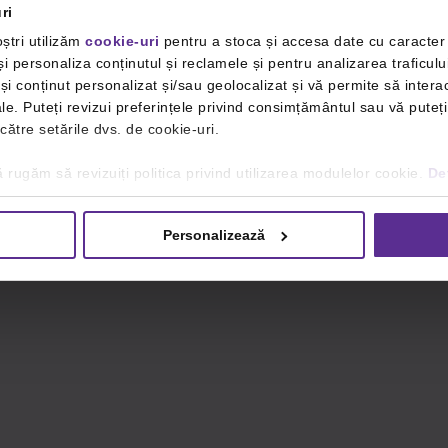
ri
ștri utilizăm
cookie-uri
pentru a stoca și accesa date cu caracte
i personaliza conținutul și reclamele și pentru analizarea traficulu
i conținut personalizat și/sau geolocalizat și vă permite să interac
iale. Puteți revizui preferințele privind consimțământul sau vă pute
 către setările dvs. de cookie-uri.
 rugăm să revizuiți politica privind utilizarea modulelor cookie.
Det
Personalizează