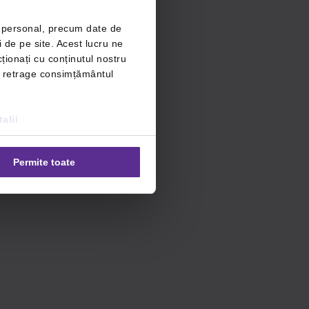
r personal, precum date de
i de pe site. Acest lucru ne
ționați cu conținutul nostru
ți retrage consimțământul
alii
Permite toate