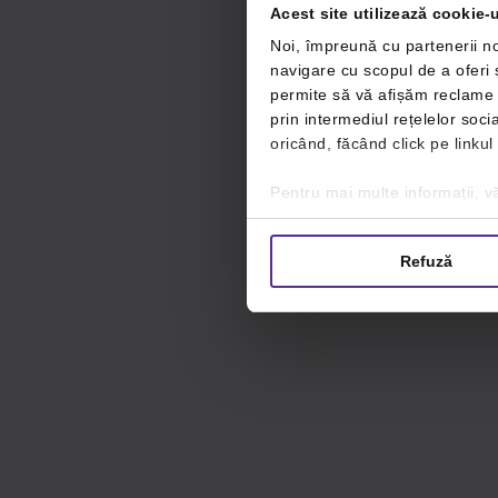
Acest site utilizează cookie-u
Noi, împreună cu partenerii no
navigare cu scopul de a oferi ș
permite să vă afișăm reclame ș
prin intermediul rețelelor soc
oricând, făcând click pe linkul
Pentru mai multe informații, vă
Refuză