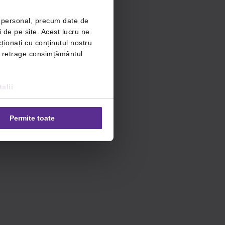
r personal, precum date de
i de pe site. Acest lucru ne
ționați cu conținutul nostru
ți retrage consimțământul
alii
Permite toate