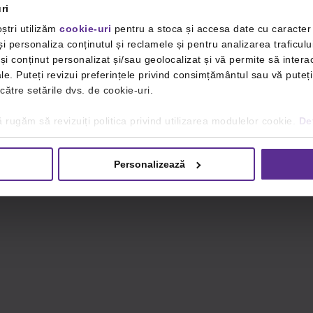
ri
ștri utilizăm
cookie-uri
pentru a stoca și accesa date cu caracte
i personaliza conținutul și reclamele și pentru analizarea traficulu
i conținut personalizat și/sau geolocalizat și vă permite să interac
iale. Puteți revizui preferințele privind consimțământul sau vă pute
 către setările dvs. de cookie-uri.
 rugăm să revizuiți politica privind utilizarea modulelor cookie.
Det
Personalizează