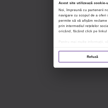
Acest site utilizează cookie-u
Noi, împreună cu partenerii no
navigare cu scopul de a oferi ș
permite să vă afișăm reclame ș
prin intermediul rețelelor soc
oricând, făcând click pe linkul
Pentru mai multe informații, vă
Refuză