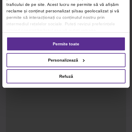
traficului de pe site. Acest lucru ne permite să vă afișăm
reclame și conținut personalizat și/sau geolocalizat și vă
permite să interacționați cu conținutul nostru prin
intermediul rețelelor sociale. Puteți revizui preferințele
privind consimțământul sau vă puteți retrage
consimțământul oricând, făcând click pe linkul către
setările dvs. de cookie-uri.
Permite toate
Pentru mai multe informații, vă rugăm să revizuiți politica
Personalizează
privind utilizarea modulelor cookie.
Detalii
Refuză