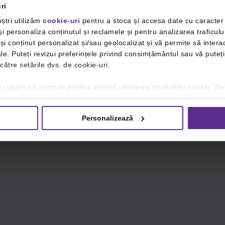
ri
ștri utilizăm
cookie-uri
pentru a stoca și accesa date cu caracte
i personaliza conținutul și reclamele și pentru analizarea traficulu
i conținut personalizat și/sau geolocalizat și vă permite să interac
iale. Puteți revizui preferințele privind consimțământul sau vă pute
 către setările dvs. de cookie-uri.
 rugăm să revizuiți politica privind utilizarea modulelor cookie.
Det
Personalizează