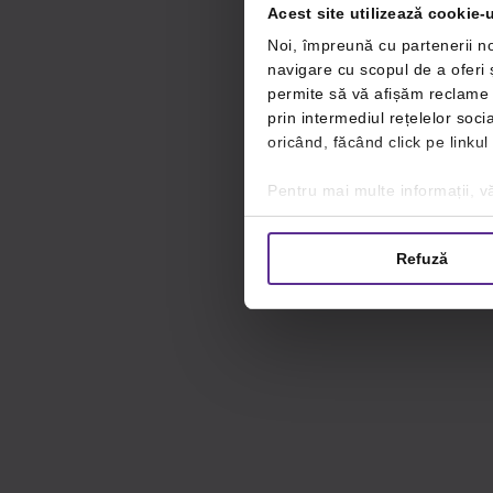
Acest site utilizează cookie-u
Noi, împreună cu partenerii no
navigare cu scopul de a oferi ș
permite să vă afișăm reclame ș
prin intermediul rețelelor soc
oricând, făcând click pe linkul
Pentru mai multe informații, vă
Refuză