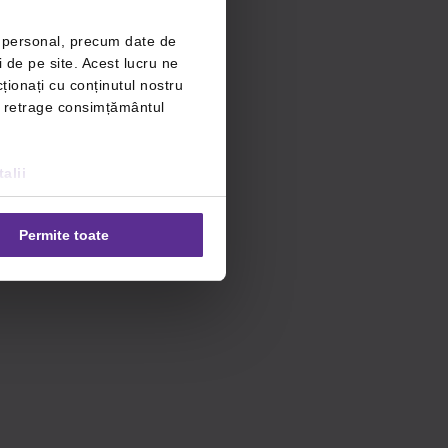
r personal, precum date de
i de pe site. Acest lucru ne
ționați cu conținutul nostru
ți retrage consimțământul
alii
Permite toate