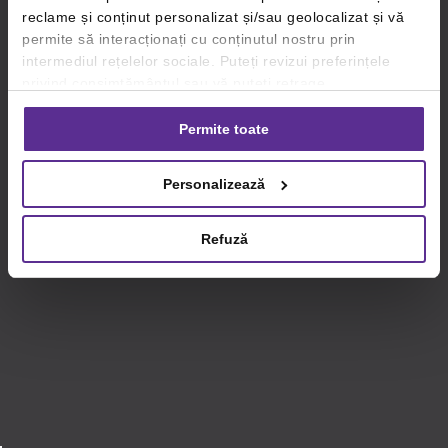
reclame și conținut personalizat și/sau geolocalizat și vă
permite să interacționați cu conținutul nostru prin
intermediul rețelelor sociale. Puteți revizui preferințele
privind consimțământul sau vă puteți retrage
consimțământul oricând, făcând click pe linkul către
setările dvs. de cookie-uri.
Permite toate
Pentru mai multe informații, vă rugăm să revizuiți politica
Personalizează
privind utilizarea modulelor cookie.
Detalii
Refuză