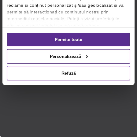
reclame și conținut personalizat și/sau geolocalizat și vă
permite să interacționați cu conținutul nostru prin
intermediul rețelelor sociale. Puteți revizui preferințele
privind consimțământul sau vă puteți retrage
consimțământul oricând, făcând click pe linkul către
setările dvs. de cookie-uri.
Permite toate
Pentru mai multe informații, vă rugăm să revizuiți politica
Personalizează
privind utilizarea modulelor cookie.
Detalii
Refuză