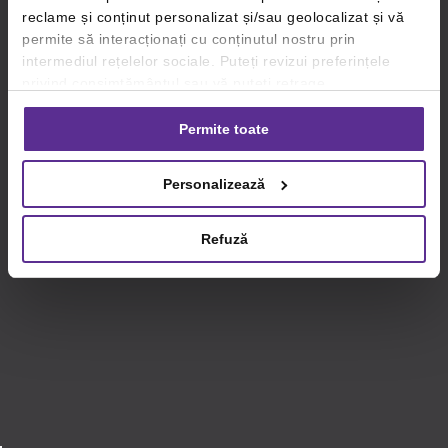
reclame și conținut personalizat și/sau geolocalizat și vă
permite să interacționați cu conținutul nostru prin
intermediul rețelelor sociale. Puteți revizui preferințele
privind consimțământul sau vă puteți retrage
consimțământul oricând, făcând click pe linkul către
setările dvs. de cookie-uri.
Permite toate
Pentru mai multe informații, vă rugăm să revizuiți politica
Personalizează
privind utilizarea modulelor cookie.
Detalii
Refuză