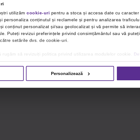
ri
ștri utilizăm
cookie-uri
pentru a stoca și accesa date cu caracte
i personaliza conținutul și reclamele și pentru analizarea traficulu
i conținut personalizat și/sau geolocalizat și vă permite să interac
iale. Puteți revizui preferințele privind consimțământul sau vă pute
 către setările dvs. de cookie-uri.
 rugăm să revizuiți politica privind utilizarea modulelor cookie.
Det
Personalizează