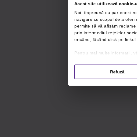
Acest site utilizează cookie-u
Noi, împreună cu partenerii no
navigare cu scopul de a oferi ș
permite să vă afișăm reclame ș
prin intermediul rețelelor soc
oricând, făcând click pe linkul
Pentru mai multe informații, vă
Refuză