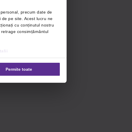
r personal, precum date de
i de pe site. Acest lucru ne
ționați cu conținutul nostru
ți retrage consimțământul
alii
Permite toate