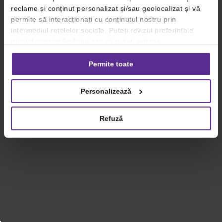
reclame și conținut personalizat și/sau geolocalizat și vă
permite să interacționați cu conținutul nostru prin
intermediul rețelelor sociale. Puteți revizui preferințele
privind consimțământul sau vă puteți retrage
consimțământul oricând, făcând click pe linkul către
setările dvs. de cookie-uri.
Permite toate
Pentru mai multe informații, vă rugăm să revizuiți politica
Personalizează
privind utilizarea modulelor cookie.
Detalii
Refuză