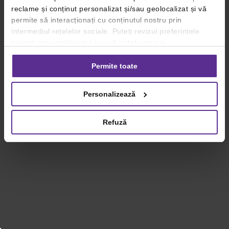
reclame și conținut personalizat și/sau geolocalizat și vă
permite să interacționați cu conținutul nostru prin
intermediul rețelelor sociale. Puteți revizui preferințele
privind consimțământul sau vă puteți retrage
consimțământul oricând, făcând click pe linkul către
setările dvs. de cookie-uri.
Permite toate
Pentru mai multe informații, vă rugăm să revizuiți politica
Personalizează
privind utilizarea modulelor cookie.
Detalii
Refuză