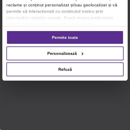
reclame și conținut personalizat și/sau geolocalizat și vă
permite să interacționați cu conținutul nostru prin
intermediul rețelelor sociale. Puteți revizui preferințele
privind consimțământul sau vă puteți retrage
consimțământul oricând, făcând click pe linkul către
setările dvs. de cookie-uri.
Permite toate
Pentru mai multe informații, vă rugăm să revizuiți politica
Personalizează
privind utilizarea modulelor cookie.
Detalii
Refuză